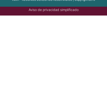
Aviso de privacidad simplificado
Enlaces
Participa
Publicaciones Oficiales
Marco Jurídico
Plataforma Nacional de Transparencia
Alerta
Denuncia
¿Qué es gob.mx?
Es el portal único de trámites, información y
participación ciudadana.
Leer más
Portal de datos abiertos
Declaración de accesibilidad