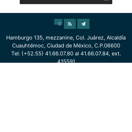
Hamburgo 135, mezzanine, Col. Juárez, Alcaldía
Cuauhtémoc, Ciudad de México, C.P.06600
Tel: (+52.55) 41.66.07.80 al 41.66.07.84, ext.
415591
Correo electrónico:
direccion.pmundial@inah.gob.mx
INAH - ALGUNOS DERECHOS RESERVADOS | Copyright 2019
Aviso de privacidad simplificado
Enlaces